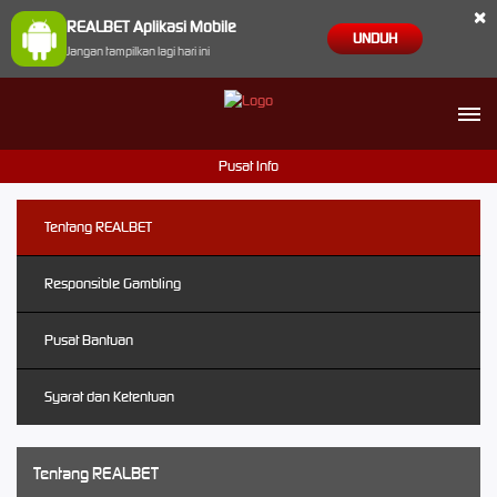
×
REALBET Aplikasi Mobile
UNDUH
Jangan tampilkan lagi hari ini
Pusat Info
Tentang REALBET
Responsible Gambling
Pusat Bantuan
Syarat dan Ketentuan
Tentang REALBET