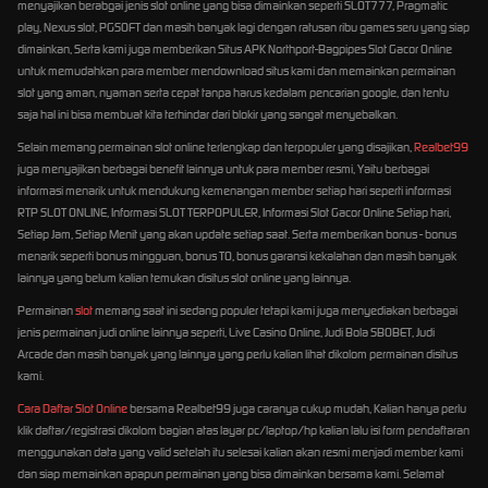
menyajikan berabgai jenis slot online yang bisa dimainkan seperti SLOT777, Pragmatic
play, Nexus slot, PGSOFT dan masih banyak lagi dengan ratusan ribu games seru yang siap
dimainkan, Serta kami juga memberikan Situs APK Northport-Bagpipes Slot Gacor Online
untuk memudahkan para member mendownload situs kami dan memainkan permainan
slot yang aman, nyaman serta cepat tanpa harus kedalam pencarian google, dan tentu
saja hal ini bisa membuat kita terhindar dari blokir yang sangat menyebalkan.
Selain memang permainan slot online terlengkap dan terpopuler yang disajikan,
Realbet99
juga menyajikan berbagai benefit lainnya untuk para member resmi, Yaitu berbagai
informasi menarik untuk mendukung kemenangan member setiap hari seperti informasi
RTP SLOT ONLINE, Informasi SLOT TERPOPULER, Informasi Slot Gacor Online Setiap hari,
Setiap Jam, Setiap Menit yang akan update setiap saat. Serta memberikan bonus - bonus
menarik seperti bonus mingguan, bonus TO, bonus garansi kekalahan dan masih banyak
lainnya yang belum kalian temukan disitus slot online yang lainnya.
Permainan
slot
memang saat ini sedang populer tetapi kami juga menyediakan berbagai
jenis permainan judi online lainnya seperti, Live Casino Online, Judi Bola SBOBET, Judi
Arcade dan masih banyak yang lainnya yang perlu kalian lihat dikolom permainan disitus
kami.
Cara Daftar Slot Online
bersama Realbet99 juga caranya cukup mudah, Kalian hanya perlu
klik daftar/registrasi dikolom bagian atas layar pc/laptop/hp kalian lalu isi form pendaftaran
menggunakan data yang valid setelah itu selesai kalian akan resmi menjadi member kami
dan siap memainkan apapun permainan yang bisa dimainkan bersama kami. Selamat