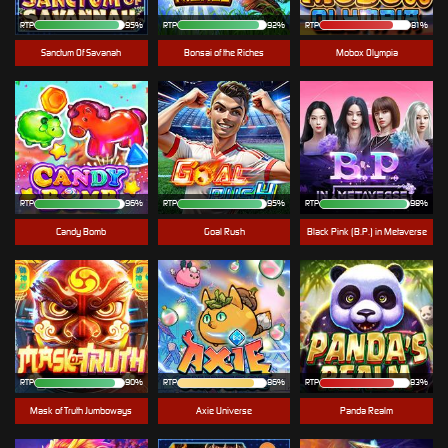
RTP
95%
RTP
92%
RTP
81%
Sanctum Of Savanah
Bonsai of the Riches
Mobox Olympia
RTP
96%
RTP
95%
RTP
98%
Candy Bomb
Goal Rush
Black Pink (B.P.) in Metaverse
RTP
90%
RTP
86%
RTP
83%
Mask of Truth Jumboways
Axie Universe
Panda Realm