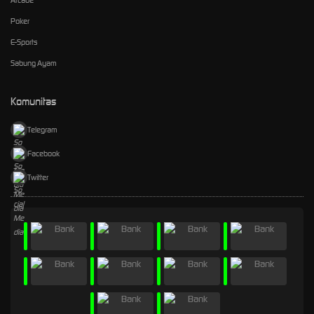
Arcade
Poker
E-Sports
Sabung Ayam
Komunitas
Telegram
Facebook
Twitter