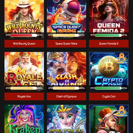
RTP
81%
RTP
85%
RTP
91%
Wild Bounty Queen
Space Quest: Mars
Queen Femida 2
RTP
86%
RTP
85%
RTP
95%
Royale Ace
Clash of Olympus
Crypto Coin