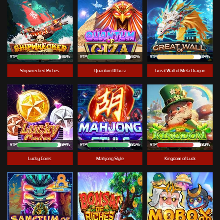
RTP
96%
RTP
90%
RTP
84%
Shipwrecked Riches
Quantum Of Giza
Great Wall of Meta Dragon
RTP
94%
RTP
95%
RTP
83%
Lucky Coins
Mahjong Style
Kingdom of Luck