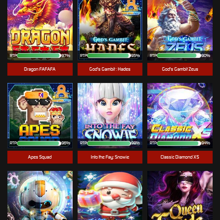
RTP
97%
RTP
95%
RTP
90%
Dragon FAFAFA
God's Gambit : Hades
God's Gambit Zeus
RTP
96%
RTP
98%
RTP
94%
Apes Squad
Into the Fay: Snowie
Classic Diamond X5